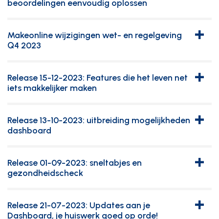
kan dat. Lees meer voor instructies.
beoordelingen eenvoudig oplossen
+
Los foutjes in aspect beoordelingen eenvoudig op met de
Lees meer
Makeonline wijzigingen wet- en regelgeving
nieuwe bewerk- en verwijder functies. Lees meer voor
Q4 2023
instructies.
+
De nieuwste ontwikkelingen op KAM gebied zijn
Release 15-12-2023: Features die het leven net
gepubliceerd in
Make
online. Neem een kijkje om weer
iets makkelijker maken
Lees meer
helemaal bij te zijn.
+
Enkele hoogtepunten:
Release 13-10-2023: uitbreiding mogelijkheden
dashboard
Lees meer
Wetswijzigingen zijn nu in te zien tijdens taak registratie.
+
Wil jij je Makeonline dashboard nog efficienter en
Kies zelf de standaard deadline van nieuwe taken.
Release 01-09-2023: sneltabjes en
persoonlijker maken?Lees dan verder.
gezondheidscheck
+
Wil je makkelijk kunnen zien wat je nog moet beoordelen bij
Lees meer
Release 21-07-2023: Updates aan je
je meldingen of bevindingen? Wil je weten hoe je er voor
Dashboard, je huiswerk goed op orde!
Lees meer